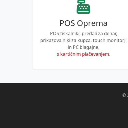
POS Oprema
POS tiskalniki, predali za denar,
prikazovalniki za kupca, touch monitorji
in PC blagajne,
s kartičnim plačevanjem
.
© 