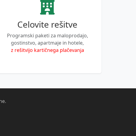
Celovite rešitve
Programski paketi za maloprodajo,
gostinstvo, apartmaje in hotele,
z rešitvijo kartičnega plačevanja
ne.