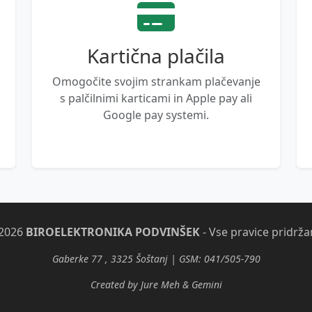
Kartična plačila
Omogočite svojim strankam plačevanje
s palčilnimi karticami in Apple pay ali
Google pay systemi.
2026
BIROELEKTRONIKA PODVINŠEK
- Vse pravice pridrža
Gaberke 77 , 3325 Šoštanj | GSM: 041/505-790
Created by Jure Meh & Gemini