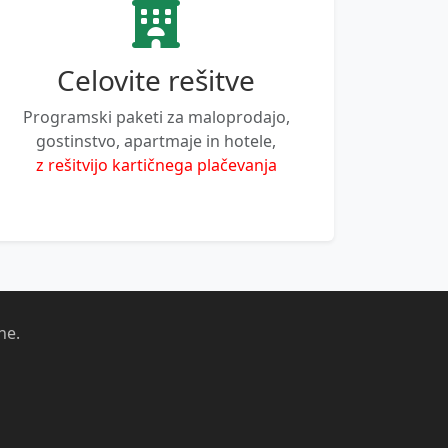
Celovite rešitve
Programski paketi za maloprodajo,
gostinstvo, apartmaje in hotele,
z rešitvijo kartičnega plačevanja
ne.