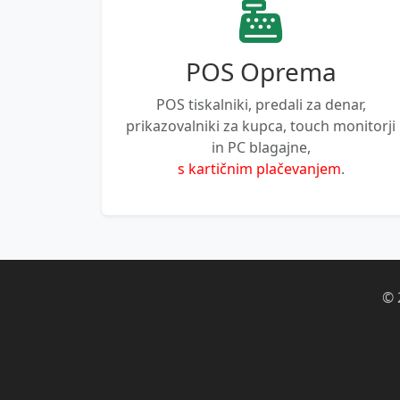
POS Oprema
POS tiskalniki, predali za denar,
prikazovalniki za kupca, touch monitorji
in PC blagajne,
s kartičnim plačevanjem
.
© 