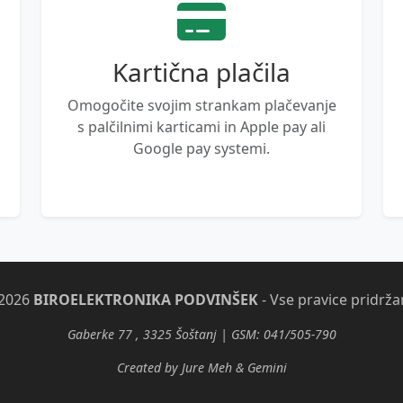
Kartična plačila
Omogočite svojim strankam plačevanje
s palčilnimi karticami in Apple pay ali
Google pay systemi.
2026
BIROELEKTRONIKA PODVINŠEK
- Vse pravice pridrža
Gaberke 77 , 3325 Šoštanj | GSM: 041/505-790
Created by Jure Meh & Gemini